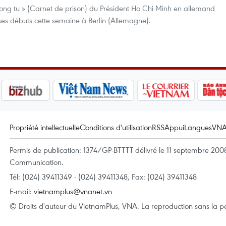
rong tu » (Carnet de prison) du Président Ho Chi Minh en allemand
es débuts cette semaine à Berlin (Allemagne).
Propriété intellectuelle
Conditions d'utilisation
RSS
Appui
Langues
VN
Permis de publication: 1374/GP-BTTTT délivré le 11 septembre 2008 
Communication.
Tél: (024) 39411349 - (024) 39411348, Fax: (024) 39411348
E-mail:
vietnamplus@vnanet.vn
© Droits d'auteur du VietnamPlus, VNA. La reproduction sans la per