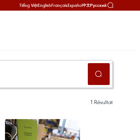
Tiếng Việt
English
Français
Español
Русский
中文
1
Résultat