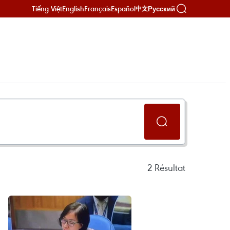
Tiếng Việt
English
Français
Español
Русский
中文
2
Résultat