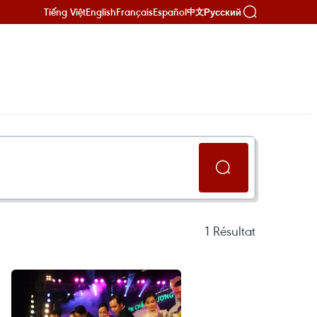
Tiếng Việt
English
Français
Español
Русский
中文
1
Résultat