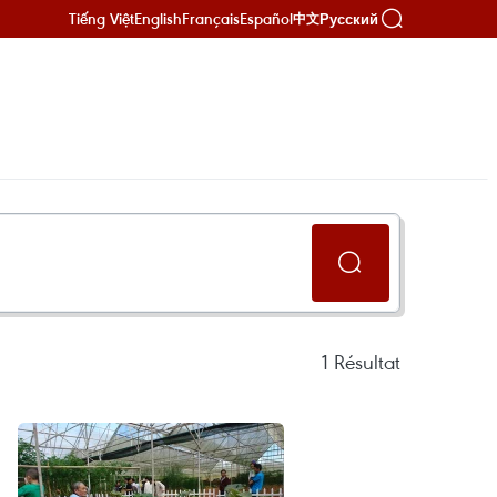
Tiếng Việt
English
Français
Español
Русский
中文
1
Résultat