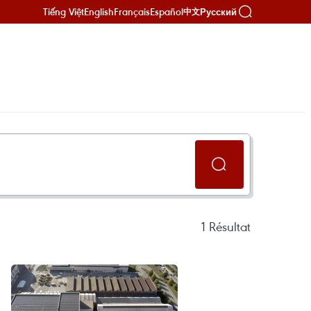
Tiếng Việt
English
Français
Español
Русский
中文
1
Résultat