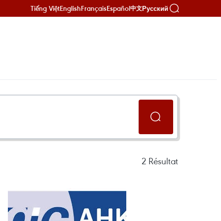
Tiếng Việt
English
Français
Español
Русский
中文
2
Résultat