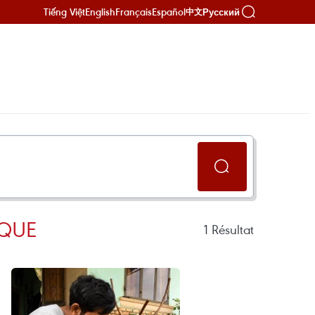
Tiếng Việt
English
Français
Español
Русский
中文
IQUE
1
Résultat