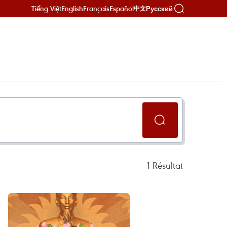
Tiếng Việt
English
Français
Español
Русский
中文
1
Résultat