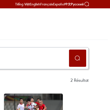
Tiếng Việt
English
Français
Español
Русский
中文
2
Résultat