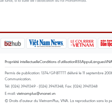
ue lundi, à la suite de l'abdication du roi Mohammad.
Propriété intellectuelle
Conditions d'utilisation
RSS
Appui
Langues
VN
Permis de publication: 1374/GP-BTTTT délivré le 11 septembre 2008 
Communication.
Tél: (024) 39411349 - (024) 39411348, Fax: (024) 39411348
E-mail:
vietnamplus@vnanet.vn
© Droits d'auteur du VietnamPlus, VNA. La reproduction sans la per