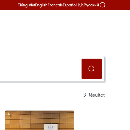
Tiếng Việt
English
Français
Español
Русский
中文
3
Résultat