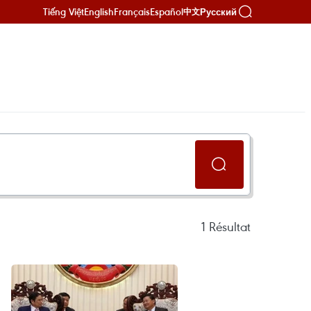
Tiếng Việt
English
Français
Español
Русский
中文
1
Résultat