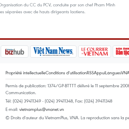
Organisation du CC du PCV, conduite par son chef Pham Minh
res séparées avec de hauts dirigeants laotiens.
Propriété intellectuelle
Conditions d'utilisation
RSS
Appui
Langues
VN
Permis de publication: 1374/GP-BTTTT délivré le 11 septembre 2008 
Communication.
Tél: (024) 39411349 - (024) 39411348, Fax: (024) 39411348
E-mail:
vietnamplus@vnanet.vn
© Droits d'auteur du VietnamPlus, VNA. La reproduction sans la per