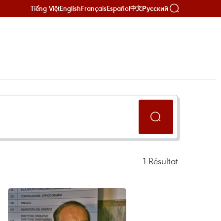
Tiếng Việt
English
Français
Español
Русский
中文
1
Résultat