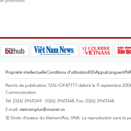
 en promotion.
Propriété intellectuelle
Conditions d'utilisation
RSS
Appui
Langues
VN
Permis de publication: 1374/GP-BTTTT délivré le 11 septembre 2008 
Communication.
Tél: (024) 39411349 - (024) 39411348, Fax: (024) 39411348
E-mail:
vietnamplus@vnanet.vn
© Droits d'auteur du VietnamPlus, VNA. La reproduction sans la per