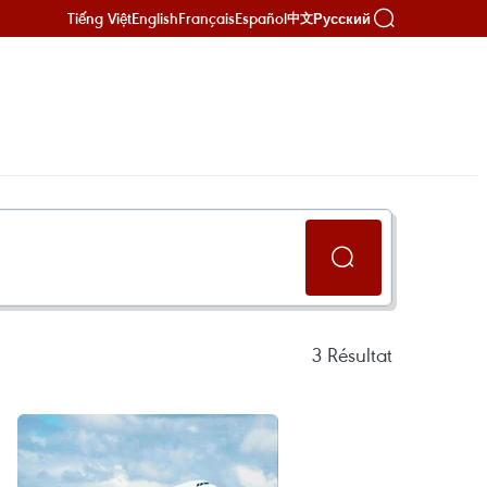
Tiếng Việt
English
Français
Español
Русский
中文
3
Résultat