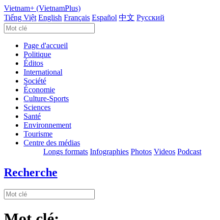
Vietnam+ (VietnamPlus)
Tiếng Việt
English
Français
Español
中文
Русский
Page d'accueil
Politique
Éditos
International
Société
Économie
Culture-Sports
Sciences
Santé
Environnement
Tourisme
Centre des médias
Longs formats
Infographies
Photos
Videos
Podcast
Recherche
Mot clé: