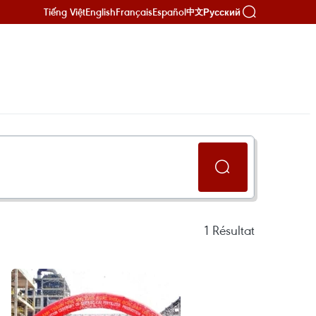
Tiếng Việt
English
Français
Español
Русский
中文
1
Résultat