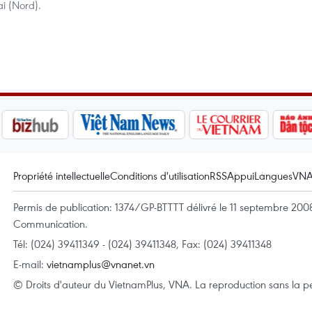
i (Nord).
Propriété intellectuelle
Conditions d'utilisation
RSS
Appui
Langues
VN
Permis de publication: 1374/GP-BTTTT délivré le 11 septembre 2008 
Communication.
Tél: (024) 39411349 - (024) 39411348, Fax: (024) 39411348
E-mail:
vietnamplus@vnanet.vn
© Droits d'auteur du VietnamPlus, VNA. La reproduction sans la per