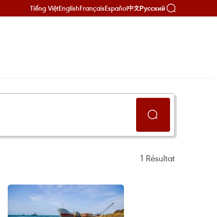
Tiếng Việt
English
Français
Español
Русский
中文
1
Résultat