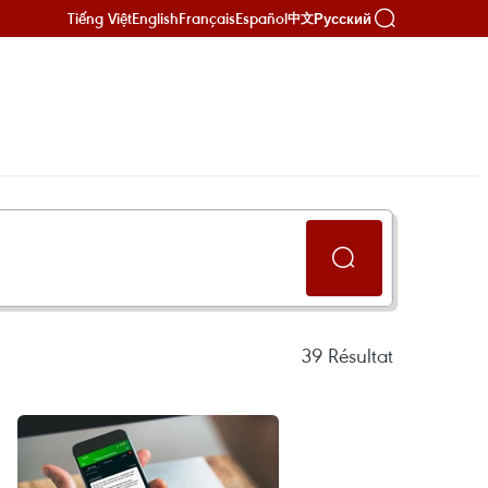
Tiếng Việt
English
Français
Español
Русский
中文
39
Résultat