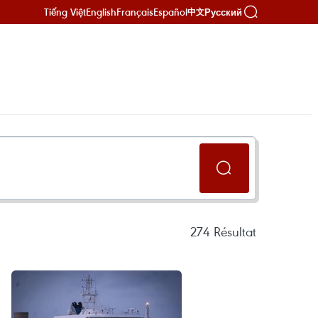
Tiếng Việt
English
Français
Español
Русский
中文
274
Résultat