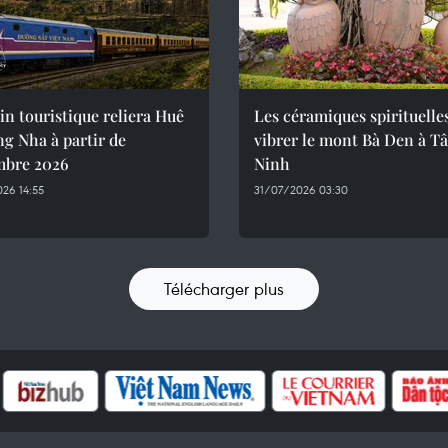
in touristique reliera Huê
Les céramiques spirituelle
g Nha à partir de
vibrer le mont Bà Den à T
mbre 2026
Ninh
26 14:55
31/07/2026 03:30
Télécharger plus