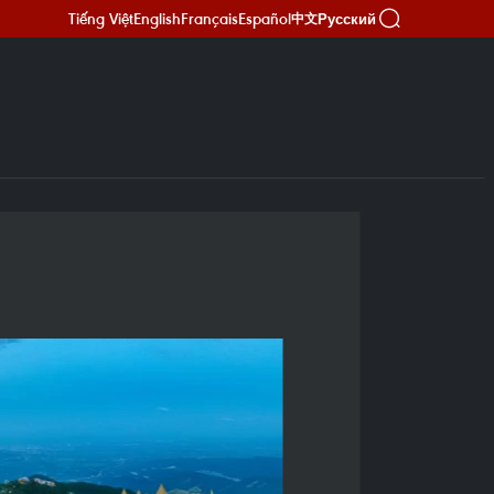
Tiếng Việt
English
Français
Español
Русский
中文