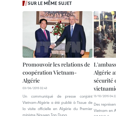
SUR LE MÊME SUJET
Promouvoir les relations de
L'ambass
coopération Vietnam-
Algérie a
Algérie
sécurité 
vietnami
03/06/2015 02:43
Un communiqué de presse conjoint
13/10/2015 04:2
Vietnam-Algérie a été publié à l'issue de
Des représen
la visite officielle en Algérie du Premier
Vietnam en A
ministre Nguyen Tan Dung.