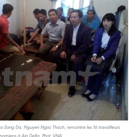
co Song Da, Nguyen Ngoc Thach, rencontre les 16 travailleurs
tnamiens à Ain Defla. Phot: VNA