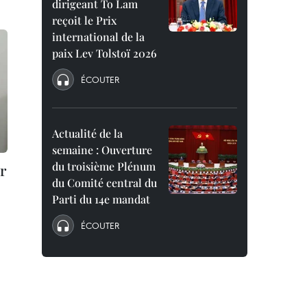
dirigeant To Lam
reçoit le Prix
international de la
paix Lev Tolstoï 2026
ÉCOUTER
Actualité de la
semaine : Ouverture
du troisième Plénum
r
du Comité central du
Parti du 14e mandat
ÉCOUTER