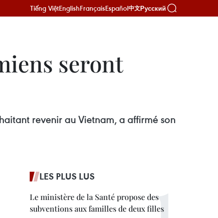
Tiếng Việt
English
Français
Español
Русский
中文
amiens seront
haitant revenir au Vietnam, a affirmé son
LES PLUS LUS
Le ministère de la Santé propose des
subventions aux familles de deux filles