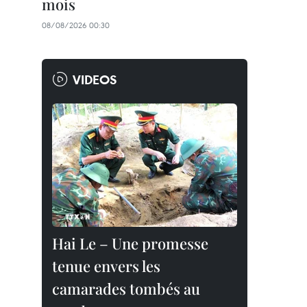
mois
08/08/2026 00:30
VIDEOS
Hai Le – Une promesse
tenue envers les
camarades tombés au