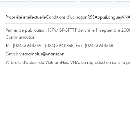
Propriété intellectuelle
Conditions d'utilisation
RSS
Appui
Langues
VN
Permis de publication: 1374/GP-BTTTT délivré le 11 septembre 2008 
Communication.
Tél: (024) 39411349 - (024) 39411348, Fax: (024) 39411348
E-mail:
vietnamplus@vnanet.vn
© Droits d'auteur du VietnamPlus, VNA. La reproduction sans la per