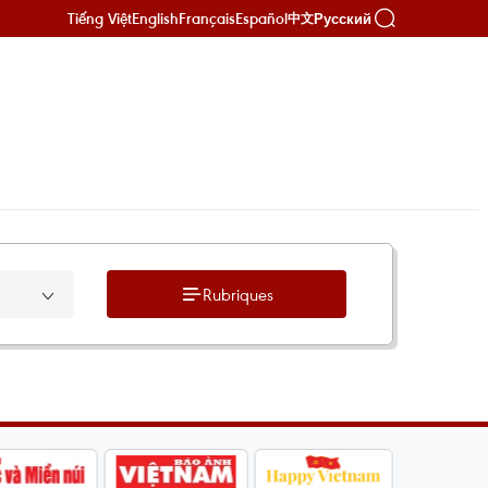
Tiếng Việt
English
Français
Español
Русский
中文
Rubriques