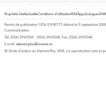
Propriété intellectuelle
Conditions d'utilisation
RSS
Appui
Langues
VN
Permis de publication: 1374/GP-BTTTT délivré le 11 septembre 2008 
Communication.
Tél: (024) 39411349 - (024) 39411348, Fax: (024) 39411348
E-mail:
vietnamplus@vnanet.vn
© Droits d'auteur du VietnamPlus, VNA. La reproduction sans la per