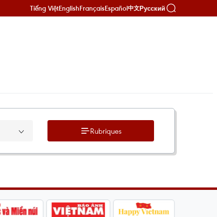
Tiếng Việt
English
Français
Español
Русский
中文
Rubriques