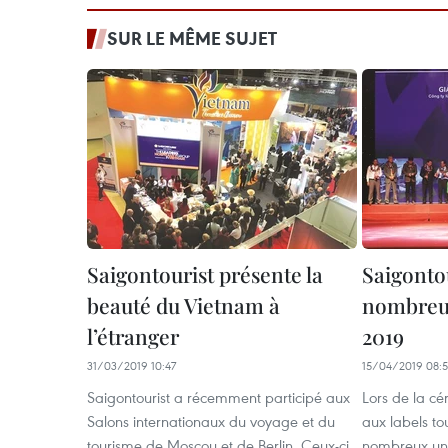
SUR LE MÊME SUJET
Saigontourist présente la
Saigonto
beauté du Vietnam à
nombreux
l’étranger
2019
31/03/2019 10:47
15/04/2019 08:
Saigontourist a récemment participé aux
Lors de la cé
Salons internationaux du voyage et du
aux labels to
tourisme de Moscou et de Berlin. Ceux-ci
nombreux unit