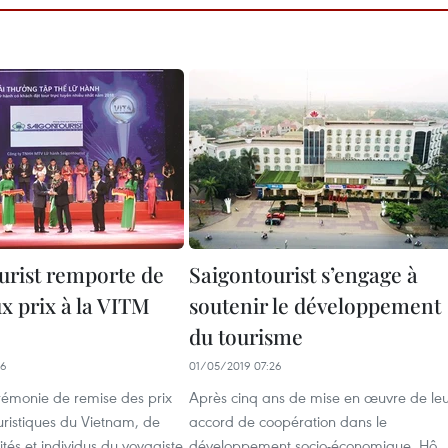
urist remporte de
Saigontourist s’engage à
 prix à la VITM
soutenir le développement
du tourisme
56
01/05/2019 07:26
rémonie de remise des prix
Après cinq ans de mise en œuvre de le
uristiques du Vietnam, de
accord de coopération dans le
és et individus du voyagiste
développement socio-économique, Hô