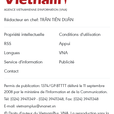
AGENCE VIETNAMIENNE D'INFORMATION (VNA)
Rédacteur en chef: TRÂN TIÊN DUÂN
Propriété intellectuelle
Conditions d'utilisation
RSS
Appui
Langues
VNA
Service d'information
Publicité
Contact
Permis de publication: 1374/GP-BTTTT délivré le 11 septembre
2008 par le ministère de l'Information et de la Communication.
Tél: (024) 39411349 - (024) 39411348, Fax: (024) 39411348
E-mail:
vietnamplus@vnanet.vn
© Droits d'auteur du VietnamPlus, VNA. La reproduction sans la