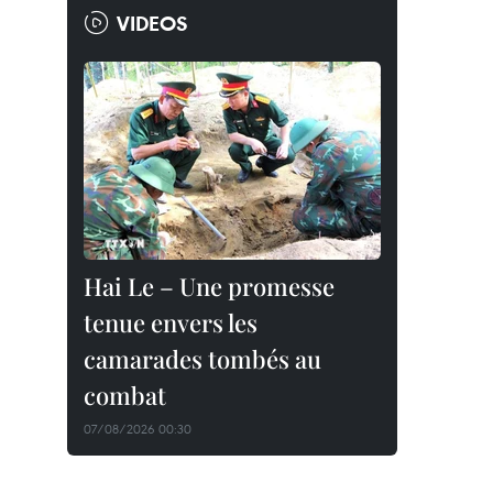
VIDEOS
Hai Le – Une promesse
tenue envers les
camarades tombés au
combat
07/08/2026 00:30