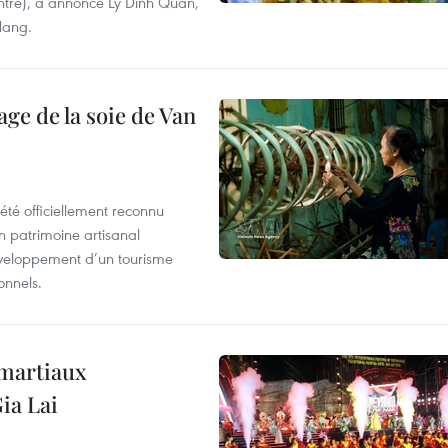
ntre), a annoncé Ly Dinh Quan,
 Nang.
age de la soie de Van
été officiellement reconnu
un patrimoine artisanal
développement d’un tourisme
onnels.
 martiaux
ia Lai