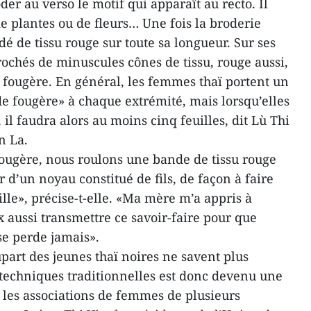
der au verso le motif qui apparaît au recto. Il
de plantes ou de fleurs… Une fois la broderie
dé de tissu rouge sur toute sa longueur. Sur ses
rochés de minuscules cônes de tissu, rouge aussi,
e fougère. En général, les femmes thaï portent un
 de fougère» à chaque extrémité, mais lorsqu’elles
 il faudra alors au moins cinq feuilles, dit Lù Thi
n La.
 fougère, nous roulons une bande de tissu rouge
 d’un noyau constitué de fils, de façon à faire
lle», précise-t-elle. «Ma mère m’a appris à
x aussi transmettre ce savoir-faire pour que
 se perde jamais».
part des jeunes thaï noires ne savent plus
techniques traditionnelles est donc devenu une
et les associations de femmes de plusieurs