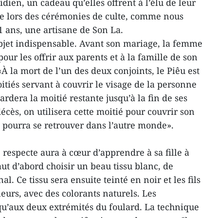
idien, un cadeau qu’elles offrent à l’élu de leur
ée lors des cérémonies de culte, comme nous
1 ans, une artisane de Son La.
bjet indispensable. Avant son mariage, la femme
our les offrir aux parents et à la famille de son
«À la mort de l’un des deux conjoints, le Piêu est
tiés servant à couvrir le visage de la personne
rdera la moitié restante jusqu’à la fin de ses
cès, on utilisera cette moitié pour couvrir son
 pourra se retrouver dans l’autre monde».
 respecte aura à cœur d’apprendre à sa fille à
aut d’abord choisir un beau tissu blanc, de
al. Ce tissu sera ensuite teinté en noir et les fils
leurs, avec des colorants naturels. Les
qu’aux deux extrémités du foulard. La technique