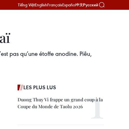
Tiếng Việt
English
Français
Español
Русский
中文
aï
est pas qu’une étoffe anodine. Piêu,
LES PLUS LUS
Duong Thuy Vi frappe un grand coup à la
Coupe du Monde de Taolu 2026