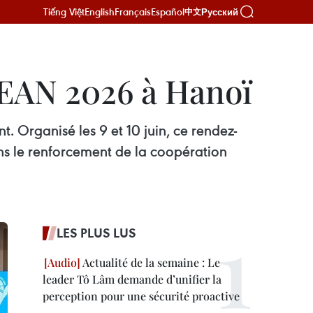
Tiếng Việt
English
Français
Español
Русский
中文
SEAN 2026 à Hanoï
. Organisé les 9 et 10 juin, ce rendez-
ans le renforcement de la coopération
LES PLUS LUS
Actualité de la semaine : Le
leader Tô Lâm demande d’unifier la
perception pour une sécurité proactive