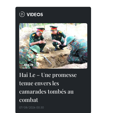
VIDEOS
Hai Le – Une promesse
tenue envers les
camarades tombés au
combat
07/08/2026 00:30