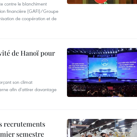
te contre le blanchiment
ion financière (GAFI)/Groupe
isation de coopération et de
ivité de Hanoï pour
rçant son climat
rne afin d'attirer davantage
es recrutements
remier semestre