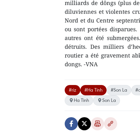
milliards de dôngs (plus de
diluviennes et violentes cr
Nord et du Centre septentr
ou sont portées disparues.
autres ont été submergées
détruits. Des milliers d’h
routier a été gravement ab
dongs. -VNA
#riz
#Ha Tinh
#Son La
#o
Ha Tinh
Son La