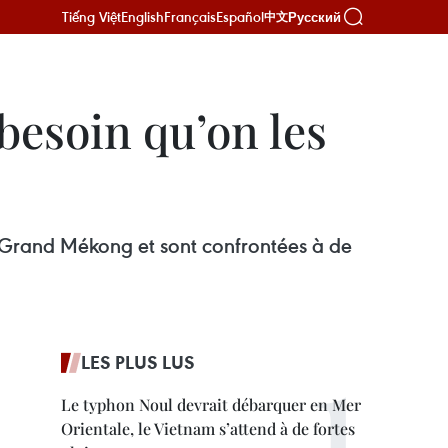
Tiếng Việt
English
Français
Español
Русский
中文
besoin qu’on les
u Grand Mékong et sont confrontées à de
LES PLUS LUS
Le typhon Noul devrait débarquer en Mer
Orientale, le Vietnam s’attend à de fortes