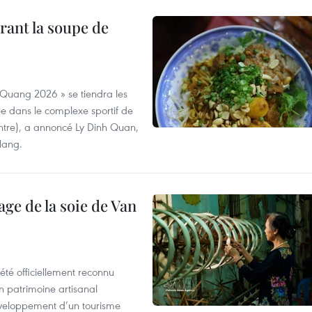
rant la soupe de
 Quang 2026 » se tiendra les
e dans le complexe sportif de
ntre), a annoncé Ly Dinh Quan,
 Nang.
age de la soie de Van
été officiellement reconnu
un patrimoine artisanal
développement d’un tourisme