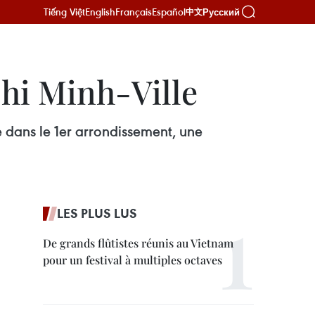
Tiếng Việt
English
Français
Español
Русский
中文
Chi Minh-Ville
e dans le 1er arrondissement, une
LES PLUS LUS
De grands flûtistes réunis au Vietnam
pour un festival à multiples octaves