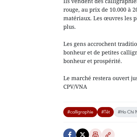
Ils vendent des calligraphie
rouge, au prix de 10.000 à 20
matériaux. Les œuvres les p
plus.
Les gens accrochent traditi
bonheur et de petites callig
bonheur et prospérité.
Le marché restera ouvert jus
CPV/VNA
#calligraphie
#Têt
#Ho Chi M