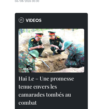
06/08/2026 00:30
VIDEOS
Hai Le – Une promesse
tenue envers les
camarades tombés au
combat