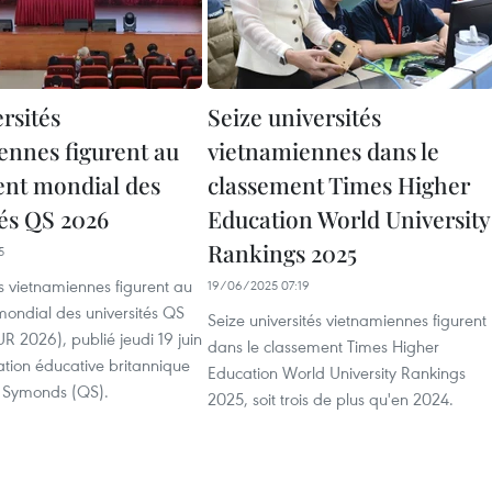
rsités
Seize universités
ennes figurent au
vietnamiennes dans le
nt mondial des
classement Times Higher
tés QS 2026
Education World University
Rankings 2025
5
és vietnamiennes figurent au
19/06/2025 07:19
ondial des universités QS
Seize universités vietnamiennes figurent
 2026), publié jeudi 19 juin
dans le classement Times Higher
ation éducative britannique
Education World University Rankings
 Symonds (QS).
2025, soit trois de plus qu'en 2024.