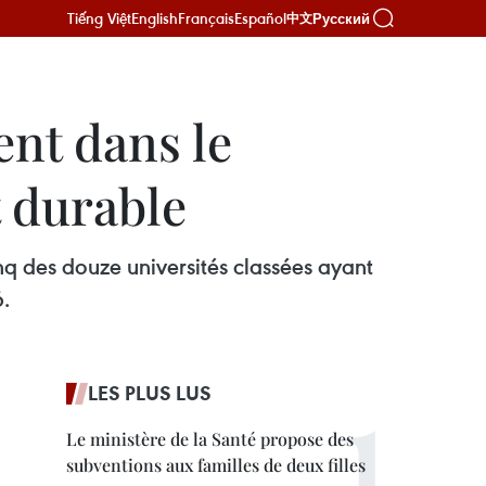
Tiếng Việt
English
Français
Español
Русский
中文
ent dans le
 durable
nq des douze universités classées ayant
6.
LES PLUS LUS
Le ministère de la Santé propose des
subventions aux familles de deux filles