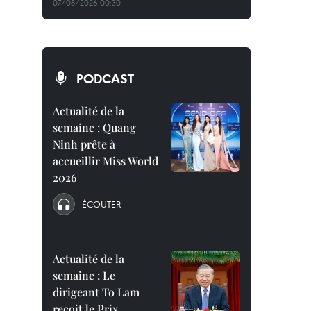
07/08/2026 00:30
PODCAST
Actualité de la
semaine : Quang
Ninh prête à
accueillir Miss World
2026
ÉCOUTER
Actualité de la
semaine : Le
dirigeant To Lam
reçoit le Prix