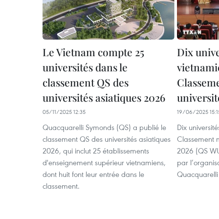
Le Vietnam compte 25
Dix unive
universités dans le
vietnami
classement QS des
Classeme
universités asiatiques 2026
universi
05/11/2025 12:35
19/06/2025 15:1
Quacquarelli Symonds (QS) a publié le
Dix universit
classement QS des universités asiatiques
Classement m
2026, qui inclut 25 établissements
2026 (QS WUR
d'enseignement supérieur vietnamiens,
par l’organis
dont huit font leur entrée dans le
Quacquarelli
classement.