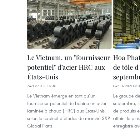
Le Vietnam, un "fournisseur
Hoa Phat 
potentiel" d’acier HRC aux
de tôle d
États-Unis
septemb
24/08/2021 07:30
04/10/2021 08:
Le Vietnam émerge en tant qu’un
Le groupe de
fournisseur potentiel de bobine en acier
septembre, l
laminée à chaud (HRC) aux États-Unis,
de produits e
selon le cabinet d’études de marché S&P
atteint le pl
Global Platts.
enregistré a