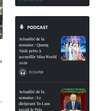
07/08/2026 00:30
PODCAST
Actualité de la
semaine : Quang
Ninh prête à
accueillir Miss World
a
2026
ÉCOUTER
Actualité de la
semaine : Le
ci
dirigeant To Lam
reçoit le Prix