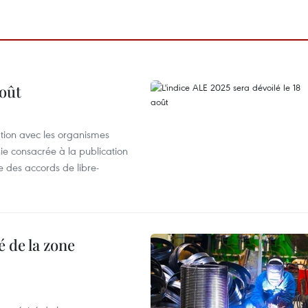
août
ation avec les organismes
e consacrée à la publication
e des accords de libre-
 de la zone