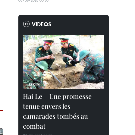
06/08/2026 00:30
VIDEOS
Hai Le – Une promesse
tenue envers les
camarades tombés au
combat