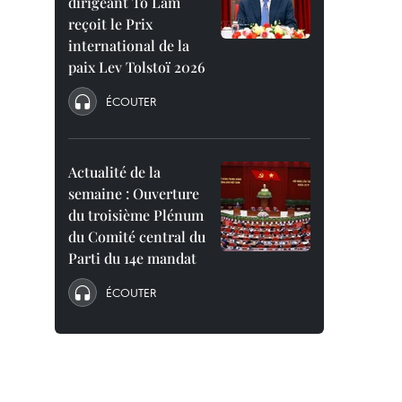
dirigeant To Lam
reçoit le Prix
international de la
paix Lev Tolstoï 2026
ÉCOUTER
Actualité de la
semaine : Ouverture
du troisième Plénum
du Comité central du
Parti du 14e mandat
ÉCOUTER