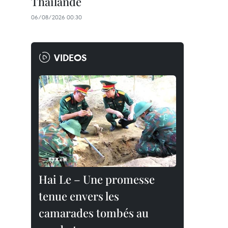
Thaïlande
06/08/2026 00:30
VIDEOS
Hai Le – Une promesse
tenue envers les
camarades tombés au