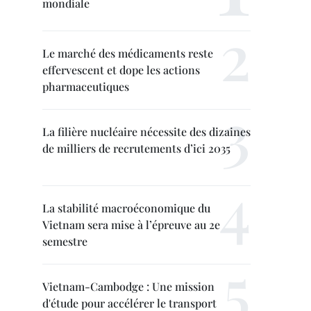
mondiale
Le marché des médicaments reste
effervescent et dope les actions
pharmaceutiques
La filière nucléaire nécessite des dizaines
de milliers de recrutements d’ici 2035
La stabilité macroéconomique du
Vietnam sera mise à l’épreuve au 2e
semestre
Vietnam-Cambodge : Une mission
d'étude pour accélérer le transport