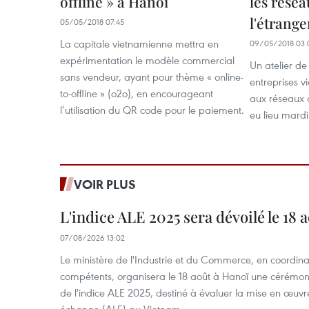
offline » à Hanoï
les résea
l'étrange
05/05/2018 07:45
La capitale vietnamienne mettra en
09/05/2018 03:
expérimentation le modèle commercial
Un atelier de
sans vendeur, ayant pour thème « online-
entreprises v
to-offline » (o2o), en encourageant
aux réseaux d
l’utilisation du QR code pour le paiement.
eu lieu mardi
VOIR PLUS
L'indice ALE 2025 sera dévoilé le 18 
07/08/2026 13:02
Le ministère de l'Industrie et du Commerce, en coordin
compétents, organisera le 18 août à Hanoï une cérémoni
de l'indice ALE 2025, destiné à évaluer la mise en œuvr
échange (ALE) au Vietnam.