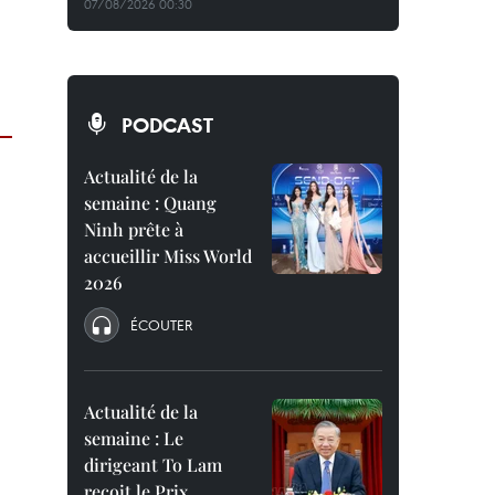
07/08/2026 00:30
PODCAST
Actualité de la
semaine : Quang
Ninh prête à
accueillir Miss World
2026
ÉCOUTER
Actualité de la
semaine : Le
dirigeant To Lam
reçoit le Prix