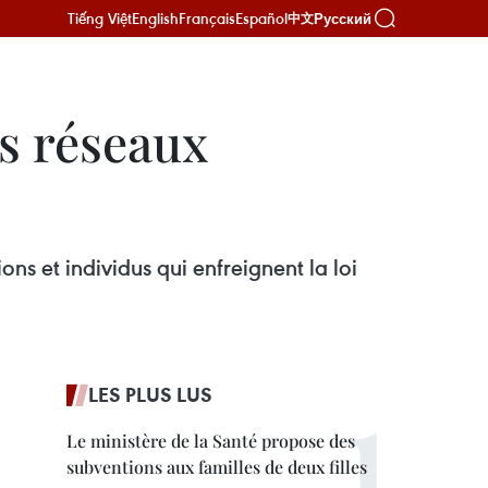
Tiếng Việt
English
Français
Español
Русский
中文
es réseaux
s et individus qui enfreignent la loi
LES PLUS LUS
Le ministère de la Santé propose des
subventions aux familles de deux filles