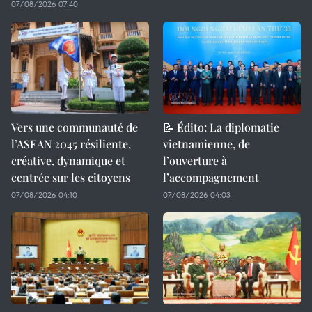
07/08/2026 07:40
Vers une communauté de
📝 Édito: La diplomatie
l’ASEAN 2045 résiliente,
vietnamienne, de
créative, dynamique et
l’ouverture à
centrée sur les citoyens
l’accompagnement
07/08/2026 04:10
07/08/2026 04:03