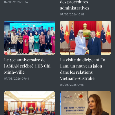
des procédures
07/08/2026 10:14
administratives
07/08/2026 10:01
Le 59e anniversaire de
La visite du dirigeant To
l'ASEAN célébré à Hô Chi
Lam, un nouveau jalon
Minh-Ville
dans les relations
Vietnam-Australie
07/08/2026 09:44
07/08/2026 09:17