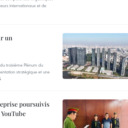
iteurs internationaux et de
ur un
s du troisième Plénum du
entation stratégique et une
4
reprise poursuivis
r YouTube