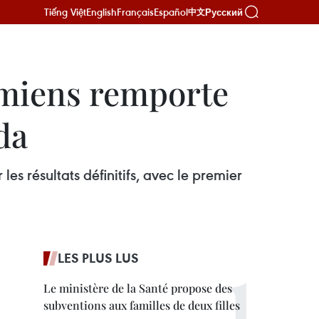
Tiếng Việt
English
Français
Español
Русский
中文
amiens remporte
da
s résultats définitifs, avec le premier
LES PLUS LUS
Le ministère de la Santé propose des
subventions aux familles de deux filles