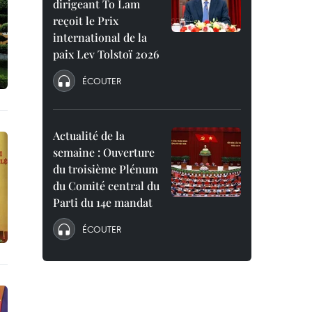
dirigeant To Lam
reçoit le Prix
international de la
paix Lev Tolstoï 2026
ÉCOUTER
Actualité de la
semaine : Ouverture
du troisième Plénum
du Comité central du
Parti du 14e mandat
ÉCOUTER