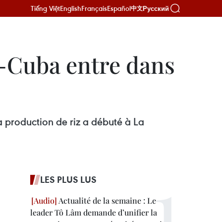
Tiếng Việt
English
Français
Español
Русский
中文
m-Cuba entre dans
 production de riz a débuté à La
LES PLUS LUS
Actualité de la semaine : Le
leader Tô Lâm demande d’unifier la