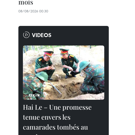
mois
08/08/2026 00:30
VIDEOS
Hai Le – Une promesse
tenue envers les
camarades tombés au