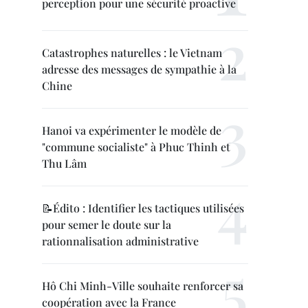
perception pour une sécurité proactive
Catastrophes naturelles : le Vietnam
adresse des messages de sympathie à la
Chine
Hanoi va expérimenter le modèle de
"commune socialiste" à Phuc Thinh et
Thu Lâm
📝Édito : Identifier les tactiques utilisées
pour semer le doute sur la
rationnalisation administrative
Hô Chi Minh-Ville souhaite renforcer sa
coopération avec la France