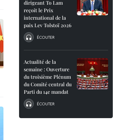
dirigeant To Lam
reçoit le Prix
international de la
paix Lev Tolstoï 2026
ÉCOUTER
Actualité de la
semaine : Ouverture
du troisième Plénum
du Comité central du
Parti du 14e mandat
ÉCOUTER