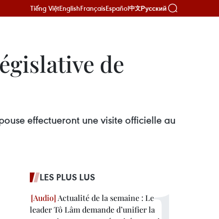
Tiếng Việt
English
Français
Español
Русский
中文
égislative de
ouse effectueront une visite officielle au
LES PLUS LUS
Actualité de la semaine : Le
leader Tô Lâm demande d’unifier la