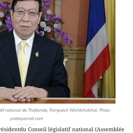
atif national de Thaïlande, Pornpetch Wichitcholchai. Photo:
pattayamail.com
résidentdu Conseil législatif national (Assemblée