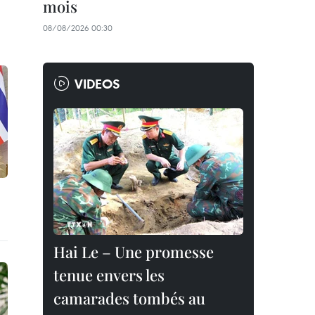
mois
08/08/2026 00:30
VIDEOS
Hai Le – Une promesse
tenue envers les
camarades tombés au