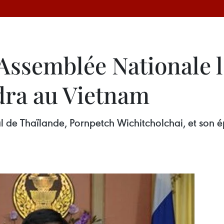
’Assemblée Nationale l
dra au Vietnam
al de Thaïlande, Pornpetch Wichitcholchai, et son ép