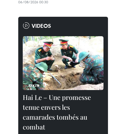
06/08/2026 00:30
VIDEOS
Hai Le – Une promesse
tenue envers les
camarades tombés au
combat