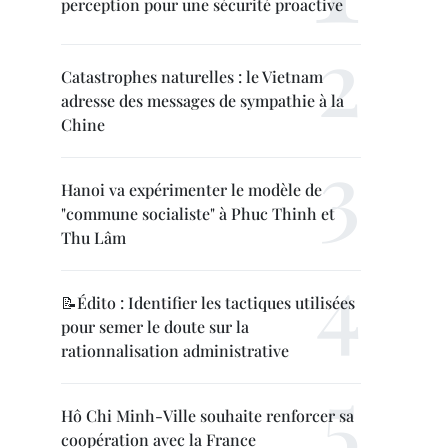
perception pour une sécurité proactive
Catastrophes naturelles : le Vietnam
adresse des messages de sympathie à la
Chine
Hanoi va expérimenter le modèle de
"commune socialiste" à Phuc Thinh et
Thu Lâm
📝Édito : Identifier les tactiques utilisées
pour semer le doute sur la
rationnalisation administrative
Hô Chi Minh-Ville souhaite renforcer sa
coopération avec la France