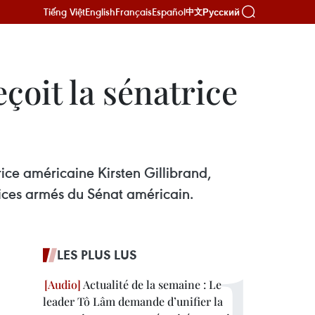
Tiếng Việt
English
Français
Español
Русский
中文
çoit la sénatrice
ice américaine Kirsten Gillibrand,
ices armés du Sénat américain.
LES PLUS LUS
Actualité de la semaine : Le
leader Tô Lâm demande d’unifier la