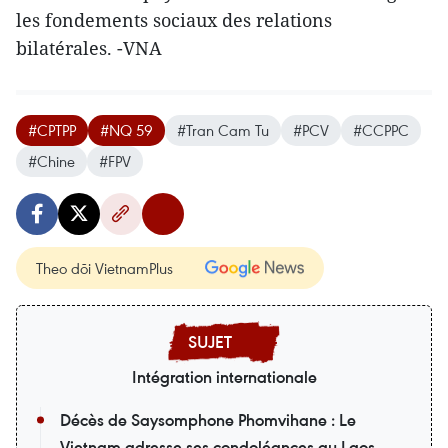
les fondements sociaux des relations
bilatérales. -VNA
#CPTPP
#NQ 59
#Tran Cam Tu
#PCV
#CCPPC
#Chine
#FPV
Theo dõi VietnamPlus
Intégration internationale
Décès de Saysomphone Phomvihane : Le
Vietnam adresse ses condoléances au Laos