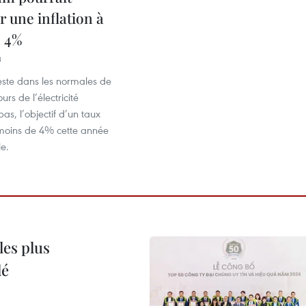
 une inflation à
 4%
3
este dans les normales de
ours de l’électricité
s, l’objectif d’un taux
à moins de 4% cette année
le.
les plus
lé