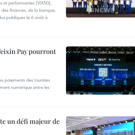
es et performantes (VIX50),
s des finances, de la banque,
dus publiques le 6 août à
 Weixin Pay pourront
les paiements des touristes
ement numérique entre les
te un défi majeur de