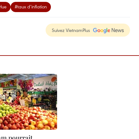
 Hue
#taux d’inflation
Suivez VietnamPlus
am pourrait