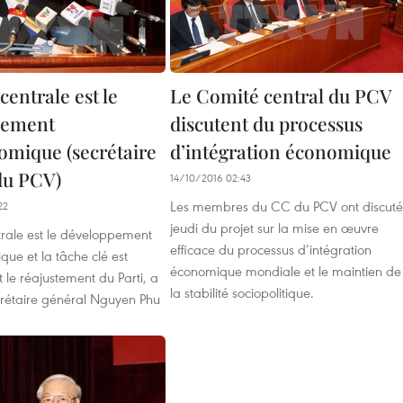
centrale est le
Le Comité central du PCV
pement
discutent du processus
omique (secrétaire
d’intégration économique
du PCV)
14/10/2016 02:43
Les membres du CC du PCV ont discuté
22
jeudi du projet sur la mise en œuvre
trale est le développement
efficace du processus d’intégration
ue et la tâche clé est
économique mondiale et le maintien de
et le réajustement du Parti, a
la stabilité sociopolitique.
crétaire général Nguyen Phu