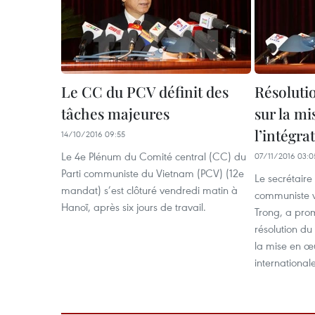
Le CC du PCV définit des
Résoluti
tâches majeures
sur la mi
l’intégra
14/10/2016 09:55
Le 4e Plénum du Comité central (CC) du
07/11/2016 03:0
Parti communiste du Vietnam (PCV) (12e
Le secrétaire
mandat) s’est clôturé vendredi matin à
communiste 
Hanoï, après six jours de travail.
Trong, a pr
résolution du
la mise en œu
internationale