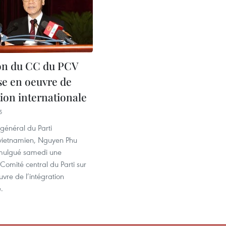
on du CC du PCV
se en oeuvre de
tion internationale
5
 général du Parti
vietnamien, Nguyen Phu
omulgué samedi une
 Comité central du Parti sur
vre de l’intégration
.