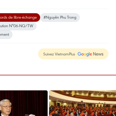
ords de libre-échange
#Nguyên Phu Trong
lution N°06-NQ/TW
ement
Suivez VietnamPlus