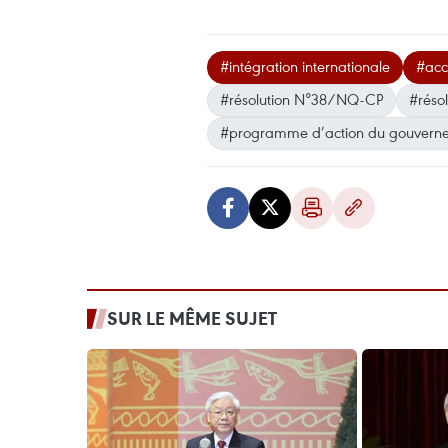
#intégration internationale
#acc
#résolution N°38/NQ-CP
#réso
#programme d’action du gouvern
SUR LE MÊME SUJET