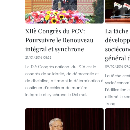
XIIè Congrès du PCV:
La tâche 
Poursuivre le Renouveau
dévelop
intégral et synchrone
sociécon
général 
21/01/2016 08:32
Le 12è Congrès national du PCV est le
09/10/2016 09:
congrès de solidarité, de démocratie et
La tâche cen
de discipline, affirmant la détermination à
socioéconomiq
continuer d'accélérer de manière
l’édification 
intégrale et synchrone le Doi moi.
affirmé le se
Trong.