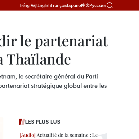
Tiếng Việt
English
Français
Español
Русский
中文
ir le partenariat
la Thaïlande
etnam, le secrétaire général du Parti
rtenariat stratégique global entre les
LES PLUS LUS
Actualité de la semaine : Le