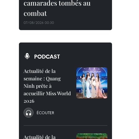
camarades tombés au
combat
07/08/2026 00:30
PODCAST
Actualité de la
semaine : Quang
Ninh prête à
accueillir Miss World
2026
ÉCOUTER
Actualité de la