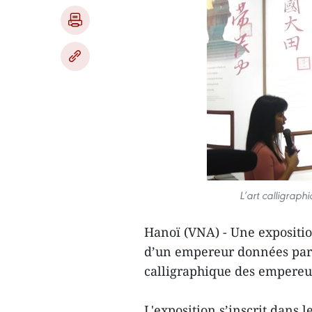
L’art calligrap
Hanoï (VNA) - Une expositio
d’un empereur données par éc
calligraphique des empereur
L'exposition s’inscrit dans 