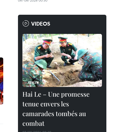
06/08/2026 00:30
VIDEOS
Hai Le – Une promesse
tenue envers les
camarades tombés au
combat