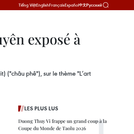
Tiếng Việt
English
Français
Español
Русский
中文
uyên exposé à
) ("châu phê"), sur le thème "L’art
LES PLUS LUS
Duong Thuy Vi frappe un grand coup à la
Coupe du Monde de Taolu 2026