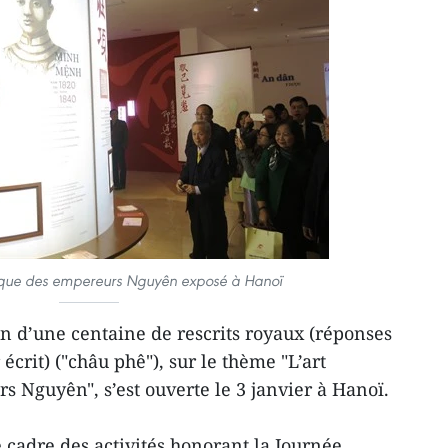
hique des empereurs Nguyên exposé à Hanoï
n d’une centaine de rescrits royaux (réponses
rit) ("châu phê"), sur le thème "L’art
s Nguyên", s’est ouverte le 3 janvier à Hanoï.
le cadre des activités honorant la Journée