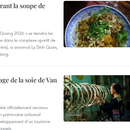
rant la soupe de
 Quang 2026 » se tiendra les
e dans le complexe sportif de
ntre), a annoncé Ly Dinh Quan,
 Nang.
age de la soie de Van
été officiellement reconnu
un patrimoine artisanal
développement d’un tourisme
onnels.