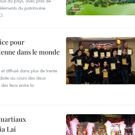
aux du pays, avec près de
d'éléments du patrimoine
O.
lice pour
ienne dans le monde
et diffusé dans plus de trente
iale au cours des deux
des liens entre la
 martiaux
ia Lai