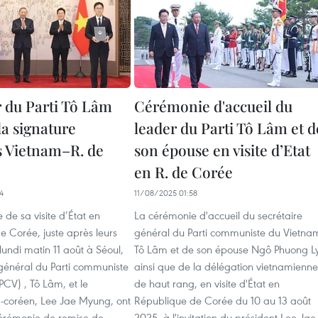
r du Parti Tô Lâm
Cérémonie d'accueil du
 la signature
leader du Parti Tô Lâm et d
s Vietnam–R. de
son épouse en visite d’Etat
en R. de Corée
4
11/08/2025 01:58
 de sa visite d’État en
La cérémonie d'accueil du secrétaire
 Corée, juste après leurs
général du Parti communiste du Vietna
 lundi matin 11 août à Séoul,
Tô Lâm et de son épouse Ngô Phuong Ly
 général du Parti communiste
ainsi que de la délégation vietnamienne
CV) , Tô Lâm, et le
de haut rang, en visite d'État en
d-coréen, Lee Jae Myung, ont
République de Corée du 10 au 13 août
 cérémonie de remise de
2025, à l'invitation du président Lee Jae