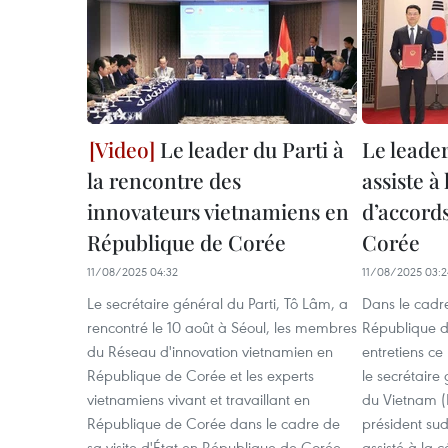
Le leader du Parti à
Le leade
la rencontre des
assiste à
innovateurs vietnamiens en
d’accord
République de Corée
Corée
11/08/2025 04:32
11/08/2025 03:2
Le secrétaire général du Parti, Tô Lâm, a
Dans le cadre
rencontré le 10 août à Séoul, les membres
République de
du Réseau d'innovation vietnamien en
entretiens ce
République de Corée et les experts
le secrétaire
vietnamiens vivant et travaillant en
du Vietnam (P
République de Corée dans le cadre de
président su
sa visite d'État en République de Corée.
assisté à la