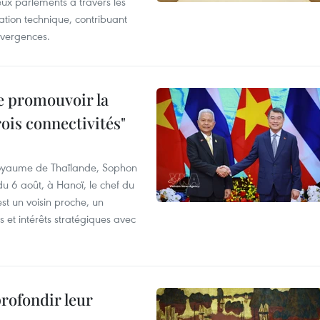
deux parlements à travers les
tion technique, contribuant
divergences.
e promouvoir la
rois connectivités"
 Royaume de Thaïlande, Sophon
du 6 août, à Hanoï, le chef du
t un voisin proche, un
et intérêts stratégiques avec
profondir leur