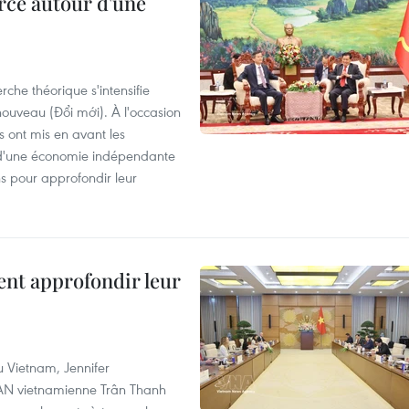
rcé autour d'une
che théorique s'intensifie
ouveau (Đổi mới). À l'occasion
s ont mis en avant les
 d'une économie indépendante
ns pour approfondir leur
ent approfondir leur
u Vietnam, Jennifer
l'AN vietnamienne Trân Thanh