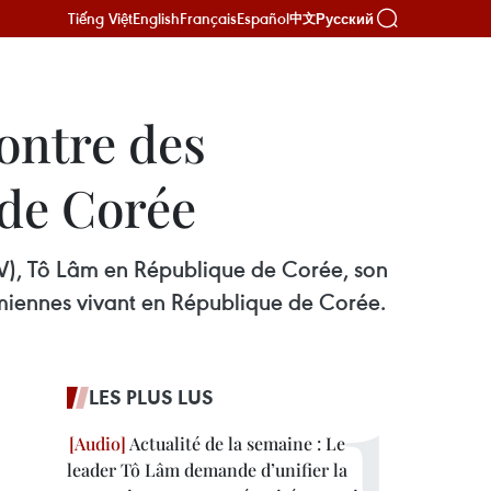
Tiếng Việt
English
Français
Español
Русский
中文
ontre des
de Corée
CV), Tô Lâm en République de Corée, son
miennes vivant en République de Corée.
LES PLUS LUS
Actualité de la semaine : Le
leader Tô Lâm demande d’unifier la