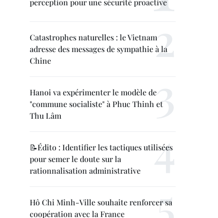
perception pour une sécurité proactive
Catastrophes naturelles : le Vietnam
adresse des messages de sympathie à la
Chine
Hanoi va expérimenter le modèle de
"commune socialiste" à Phuc Thinh et
Thu Lâm
📝Édito : Identifier les tactiques utilisées
pour semer le doute sur la
rationnalisation administrative
Hô Chi Minh-Ville souhaite renforcer sa
coopération avec la France