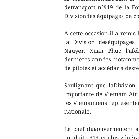
detransport n°919 de la F
Divisiondes équipages de c
A cette occasion,il a remis
la Division deséquipage
Nguyen Xuan Phuc l’aféli
dernières années, notamment
de pilotes et accéder à des
Soulignant que laDivision
importante de Vietnam Airli
les Vietnamiens représente
nationale.
Le chef dugouvernement a 
conduite 919 et,plus généra