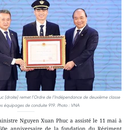
uc (droite) remet l’Ordre de l’Indépendance de deuxième classe
des équipages de conduite 919. Photo : VNA
inistre Nguyen Xuan Phuc a assisté le 11 mai à
60e anniversaire de la fondation du Régiment