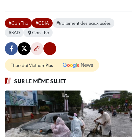
#Can Tho
#CDIA
#traitement des eaux usées
#BAD
Can Tho
Theo dõi VietnamPlus
SUR LE MÊME SUJET