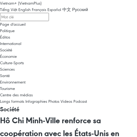
Vietnam+ (VietnamPlus)
Tiếng Việt
English
Français
Español
中文
Русский
Page d'accueil
Politique
Éditos
International
Société
Économie
Culture-Sports
Sciences
Santé
Environnement
Tourisme
Centre des médias
Longs formats
Infographies
Photos
Videos
Podcast
Société
Hô Chi Minh-Ville renforce sa
coopération avec les États-Unis en