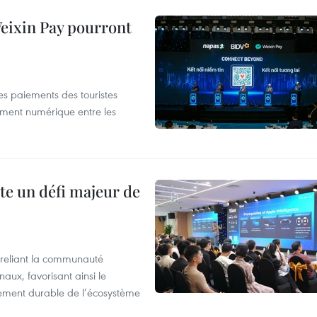
 Weixin Pay pourront
les paiements des touristes
ement numérique entre les
te un défi majeur de
reliant la communauté
aux, favorisant ainsi le
ement durable de l’écosystème